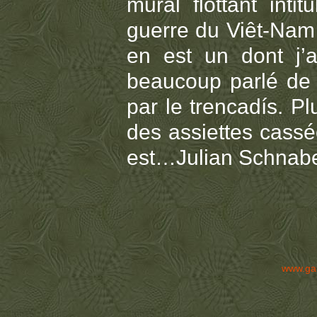
mural flottant inti
guerre du Viêt-Nam ;
en est un dont j’a
beaucoup parlé de G
par le trencadís. P
des assiettes cassé
est…Julian Schnabe
www.ga