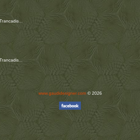
Trancadis...
Trancadis...
www.gaudidesigner.com
© 2026