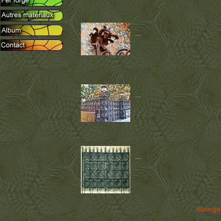
...
...
...
www.ga