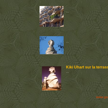
...
...
Kiki Uhart sur la terras
...
www.ga